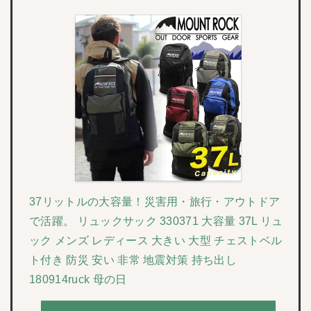
37リットルの大容量！災害用・旅行・アウトドア
で活躍。 リュックサック 330371 大容量 37L リュ
ック メンズ レディース 大きい 大型 チェストベル
ト付き 防災 安い 非常 地震対策 持ち出し
180914ruck 母の日